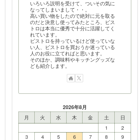
いろいろ説明を受けて、ついその気に
なってしまいまして・・。
高い買い物をしたので絶対に元を取る
のだと決意し使ってみたところ、ビス
トロは本当に優秀で十分に活躍してく
れています。
ビストロを持っているけど使っていな
い人、ビストロを買おうか迷っている
人のお役に立てればと思います。
そのほか、調味料やキッチングッズな
ども紹介します。
2026年8月
月
火
水
木
金
土
日
1
2
3
4
5
6
7
8
9