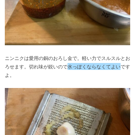
ニンニクは愛用の銅のおろし金で。軽い力でスルスルとお
ろせます。切れ味が鋭いので
水っぽくならなくてよい
です
よ。