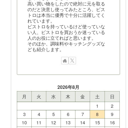
高い買い物をしたので絶対に元を取る
のだと決意し使ってみたところ、ビス
トロは本当に優秀で十分に活躍してく
れています。
ビストロを持っているけど使っていな
い人、ビストロを買おうか迷っている
人のお役に立てればと思います。
そのほか、調味料やキッチングッズな
ども紹介します。
2026年8月
月
火
水
木
金
土
日
1
2
3
4
5
6
7
8
9
10
11
12
13
14
15
16