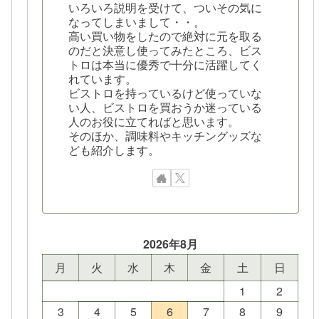
いろいろ説明を受けて、ついその気に
なってしまいまして・・。
高い買い物をしたので絶対に元を取る
のだと決意し使ってみたところ、ビス
トロは本当に優秀で十分に活躍してく
れています。
ビストロを持っているけど使っていな
い人、ビストロを買おうか迷っている
人のお役に立てればと思います。
そのほか、調味料やキッチングッズな
ども紹介します。
2026年8月
月
火
水
木
金
土
日
1
2
3
4
5
6
7
8
9