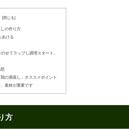
次
蒸しの作り方
をあける
をのせてラップし調理スタート。
感想
「鶏の酒蒸し」オススメポイント
そ、素材が重要です
り方