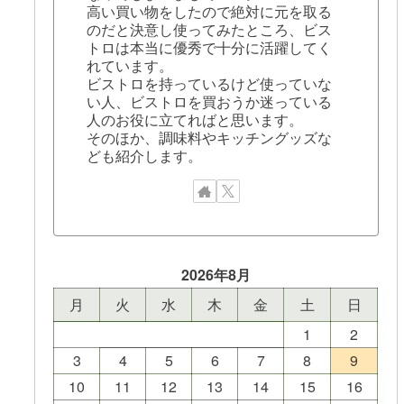
高い買い物をしたので絶対に元を取る
のだと決意し使ってみたところ、ビス
トロは本当に優秀で十分に活躍してく
れています。
ビストロを持っているけど使っていな
い人、ビストロを買おうか迷っている
人のお役に立てればと思います。
そのほか、調味料やキッチングッズな
ども紹介します。
2026年8月
月
火
水
木
金
土
日
1
2
3
4
5
6
7
8
9
10
11
12
13
14
15
16