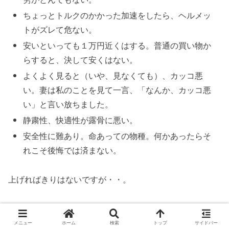
ちょっとトルクのかかった加速をしたら、ヘルメッ
トがズレて危ない。
安いといっても１万円近くはする。普通の買い物か
らすると、決して安くはない。
よくよく見ると（いや、見なくても）、カッコ悪
い。妻は私のことを見て一言、「なんか、カッコ悪
い」と言い放ちました。
静粛性、快適性が露骨に悪い。
安全性に難あり。命あっての物種。何かあったらそ
れこそ後悔では済まない。
上げればきりはないですが・・。
バイクに乗ることが決まっているのであれば、教習所に行
く前にGT-AIR２を買っていくと良いです。
メニュー
ホーム
検索
トップ
サイドバー