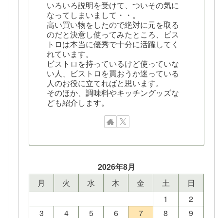
いろいろ説明を受けて、ついその気に
なってしまいまして・・。
高い買い物をしたので絶対に元を取る
のだと決意し使ってみたところ、ビス
トロは本当に優秀で十分に活躍してく
れています。
ビストロを持っているけど使っていな
い人、ビストロを買おうか迷っている
人のお役に立てればと思います。
そのほか、調味料やキッチングッズな
ども紹介します。
2026年8月
月
火
水
木
金
土
日
1
2
3
4
5
6
7
8
9