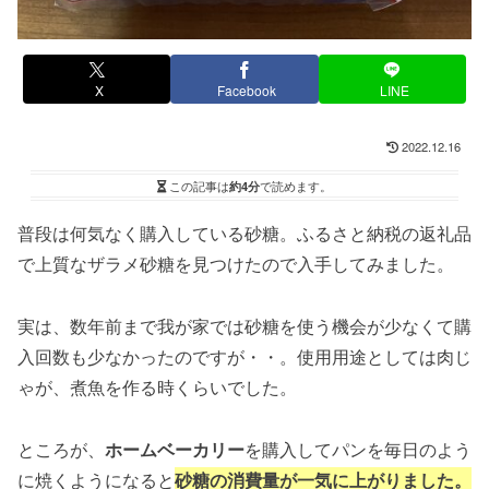
X
Facebook
LINE
2022.12.16
この記事は
約4分
で読めます。
普段は何気なく購入している砂糖。ふるさと納税の返礼品
で上質なザラメ砂糖を見つけたので入手してみました。
実は、数年前まで我が家では砂糖を使う機会が少なくて購
入回数も少なかったのですが・・。使用用途としては肉じ
ゃが、煮魚を作る時くらいでした。
ところが、
ホームベーカリー
を購入してパンを毎日のよう
に焼くようになると
砂糖の消費量が一気に上がりました。