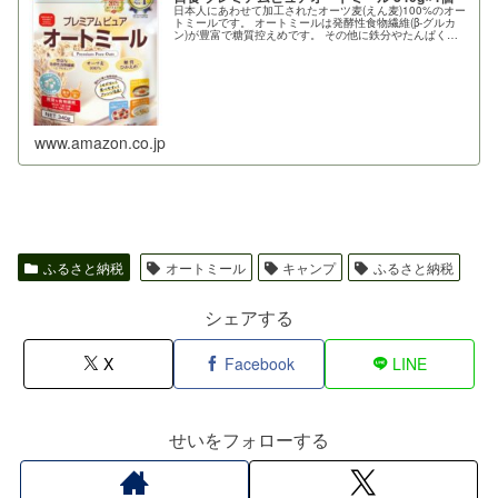
日本人にあわせて加工されたオーツ麦(えん麦)100%のオー
トミールです。 オートミールは発酵性食物繊維(β-グルカ
ン)が豊富で糖質控えめです。 その他に鉄分やたんぱく
質、ビタミンB1、2種類の食物繊維(水溶性及び不溶性)が含
まれており、体にRead more...
www.amazon.co.jp
ふるさと納税
オートミール
キャンプ
ふるさと納税
シェアする
X
Facebook
LINE
せいをフォローする