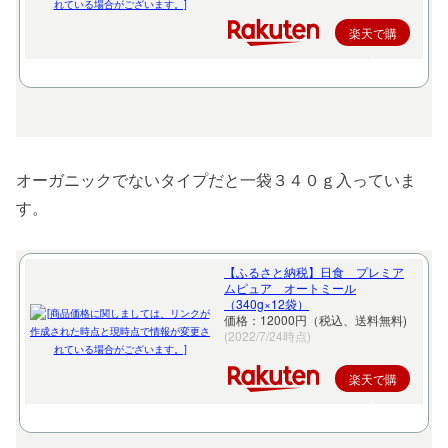
楽天で購
入
オーガニックでないタイプだと一袋３４０ｇ入っていま
す。
【ふるさと納税】日食 プレミア
ムピュア オートミール
（340g×12袋）
価格：12000円（税込、送料無料)
(2022/7/24時点)
楽天で購
入