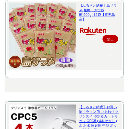
【ふるさと納税】島ザラ
メ(粗糖・きび砂
糖)500g×15袋【喜界島
産】
楽天
で購
入
【ふるさと納税】お買い
物マラソン 買いまわり ク
リンスイ 浄水器カートリ
ッジ CPC5 ( 4本セット )
水 お水 家庭用 中型 ポッ