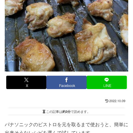
X
Facebook
LINE
2022.10.09
この記事は
約3分
で読めます。
パナソニックのビストロを元を取るまで使おうと、簡単に
出来そうなレシピを選んで試しています。